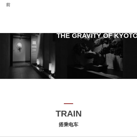
前
THE GRAVITY OF KYOT
TRAIN
搭乘电车