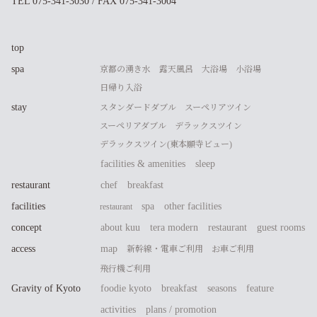
TEL 075-341-3030 / FAX 075-341-3004
top
spa
京都の湧き水
露天風呂
大浴場
小浴場
日帰り入浴
stay
スタンダードダブル
スーペリアツイン
スーペリアダブル
デラックスツイン
デラックスツイン(東本願寺ビュー)
facilities & amenities
sleep
restaurant
chef
breakfast
facilities
spa
other facilities
restaurant
concept
about kuu
tera modern
restaurant
guest rooms
access
map
新幹線・電車ご利用
お車ご利用
飛行機ご利用
Gravity of Kyoto
foodie kyoto
breakfast
seasons
feature
activities
plans / promotion