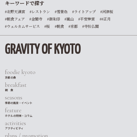
キーワードで探す
#北野天満宮
#レストラン
#雪景色
#ライトアップ
#河津桜
#朝食フェア
#金閣寺
#御朱印
#嵐山
#平安神宮
##正月
#ウェルカムサービス
#桜
#朝食
#京都
#寺社仏閣
GRAVITY OF KYOTO
foodie kyoto
京都の食
breakfast
朝 食
seasons
季節の風景・イベント
feature
ホテルの特徴・コラム
activities
アクティビティ
plans / promotion