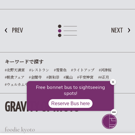
PREV
NEXT
キーワードで探す
#北野天満宮
#レストラン
#雪景色
#ライトアップ
#河津桜
#朝食フェア
#金閣寺
#御朱印
#嵐山
#平安神宮
##正月
#ウェルカムサービス
#桜
#朝食
#京都
#寺社仏閣
GRAVITY OF KYOTO
foodie kyoto
京都の食