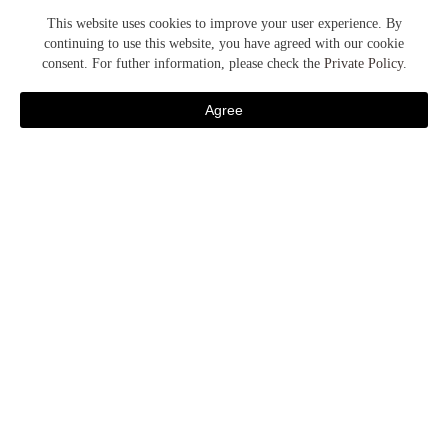
breakfast
This website uses cookies to improve your user experience. By
朝 食
continuing to use this website, you have agreed with our cookie
seasons
consent. For futher information, please check the
Private Policy
.
季節の風景・イベント
feature
Agree
宿泊予約
ホテルの特徴・コラム
activities
アクティビティ
plans / promotion
おすすめプラン・キャンペーン
news
ニュース
...all article list
すべての記事
Year