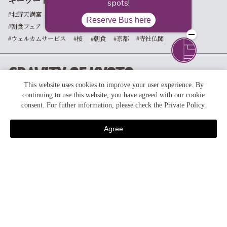
キーワードで探す
#北野天満宮
#レストラン
#雪景色
#ライトアップ
#河津桜
#朝食フェア
#金閣寺
#御朱印
#嵐山
#平安神宮
##正月
#ウェルカムサービス
#桜
#朝食
#京都
#寺社仏閣
GRAVITY OF KYOTO
This website uses cookies to improve your user experience. By
continuing to use this website, you have agreed with our cookie
consent. For futher information, please check the
Private Policy
.
foodie kyoto
京都の食
Agree
breakfast
宿泊予約
朝 食
seasons
季節の風景・イベント
feature
ホテルの特徴・コラム
activities
アクティビティ
plans / promotion