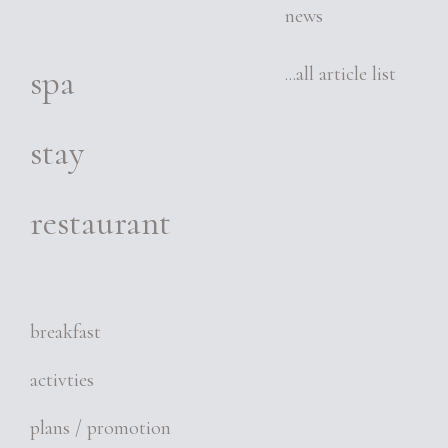
news
spa
...all article list
stay
restaurant
breakfast
activties
plans / promotion