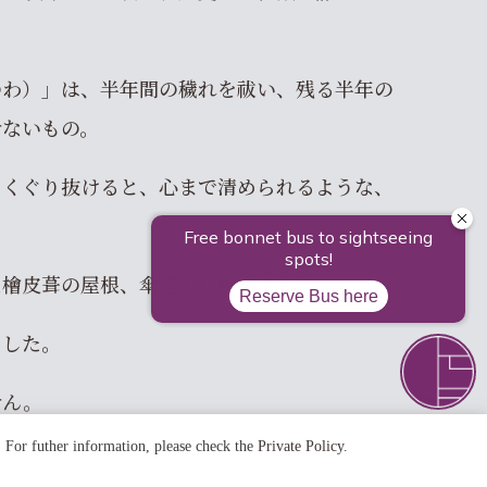
のわ）」は、半年間の穢れを祓い、残る半年の
せないもの。
にくぐり抜けると、心まで清められるような、
檜皮葺の屋根、傘越しに眺める本殿──。
ました。
せん。
. For futher information, please check the
Private Policy
.
風景の一部となり、いつもの京都とは違う表情