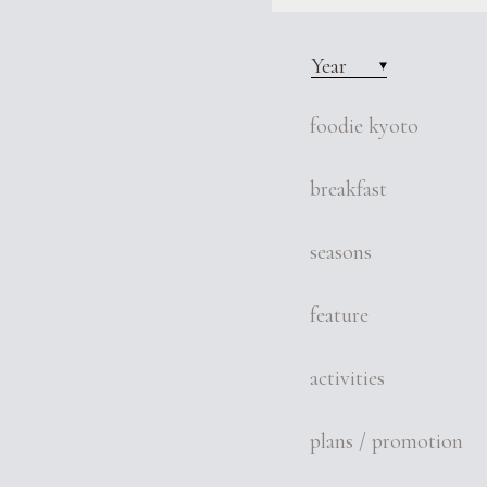
Year
foodie kyoto
breakfast
seasons
feature
activities
plans / promotion