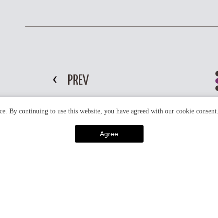
PREV
ce. By continuing to use this website, you have agreed with our cookie consent
Agree
キーワードで探す
#北野天満宮
#レストラン
#雪景色
#ライトアップ
##正月
#ウェルカムサービス
#桜
#朝食
#京都
#