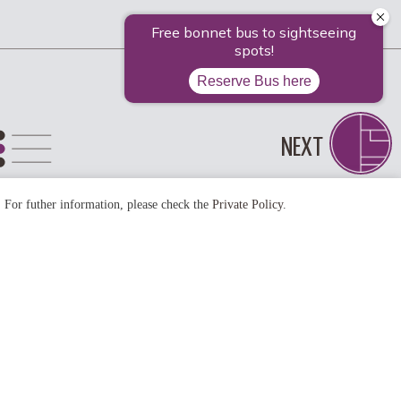
NEXT
. For futher information, please check the
Private Policy
.
#河津桜
#朝食フェア
#金閣寺
#御朱印
#嵐山
#平安神宮
寺社仏閣