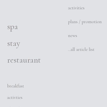
activities
plans / promotion
spa
news
stay
...all article list
restaurant
breakfast
activties