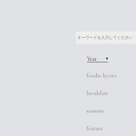
Year
foodie kyoto
breakfast
seasons
feature