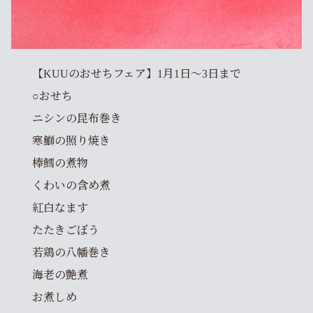
【KUUのおせちフェア】1月1日～3日まで
○おせち
ニシンの昆布巻き
寒鰤の照り焼き
棒鱈の煮物
くわいの含め煮
紅白なます
たたきごぼう
若鶏の八幡巻き
海老の艶煮
お煮しめ