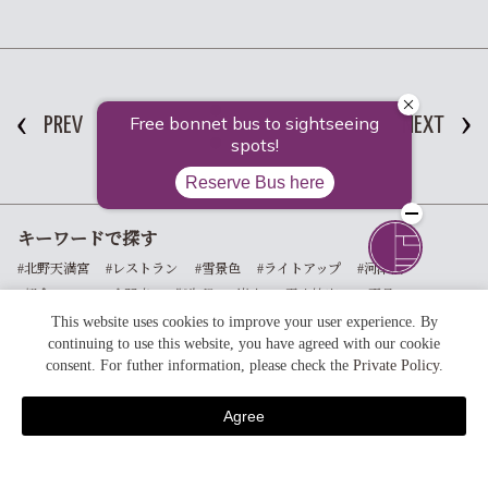
PREV
NEXT
キーワードで探す
#北野天満宮
#レストラン
#雪景色
#ライトアップ
#河津桜
#朝食フェア
#金閣寺
#御朱印
#嵐山
#平安神宮
##正月
#ウェルカムサービス
This website uses cookies to improve your user experience. By
#桜
#朝食
#京都
#寺社仏閣
continuing to use this website, you have agreed with our cookie
consent. For futher information, please check the
Private Policy
.
GRAVITY OF KYOTO
Agree
宿泊予約
foodie kyoto