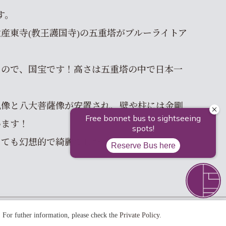
す。
産東寺(教王護国寺)の五重塔がブルーライトア
もので、国宝です！高さは五重塔の中で日本一
仏像と八大菩薩像が安置され、壁や柱には金剛
います！
とても幻想的で綺麗でした。
. For futher information, please check the
Private Policy
.