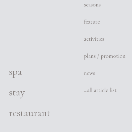
seasons
feature
activities
plans / promotion
spa
news
stay
...all article list
restaurant