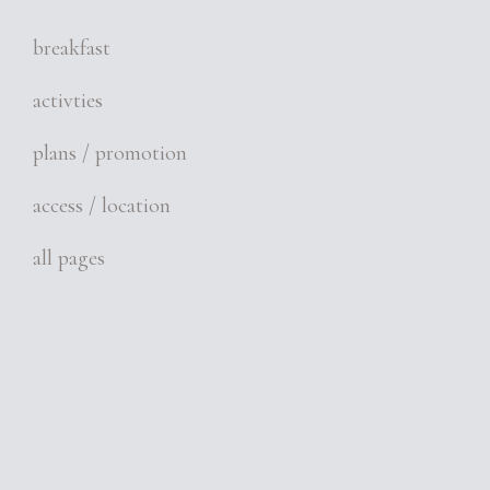
breakfast
activties
plans / promotion
access / location
all pages