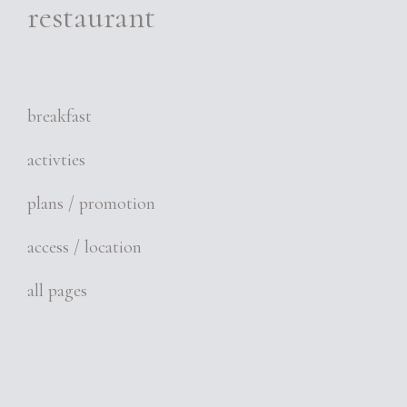
restaurant
breakfast
activties
plans / promotion
access / location
all pages