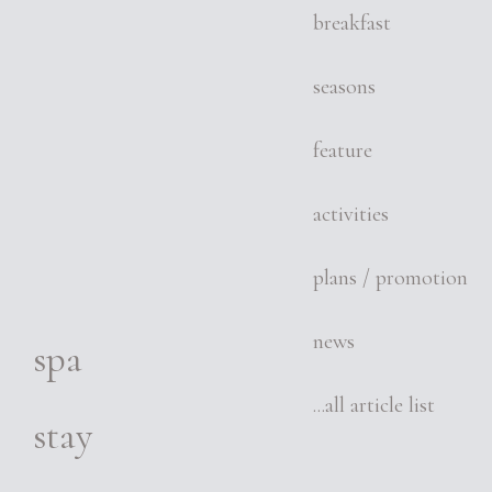
breakfast
seasons
feature
activities
plans / promotion
news
spa
...all article list
stay