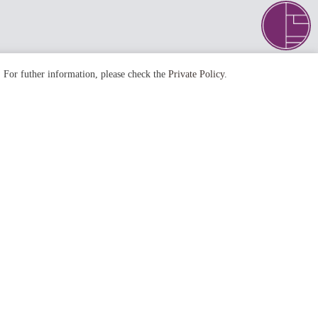
. For futher information, please check the
Private Policy
.
NEXT
#河津桜
#朝食フェア
#金閣寺
#御朱印
#嵐山
#平安神宮