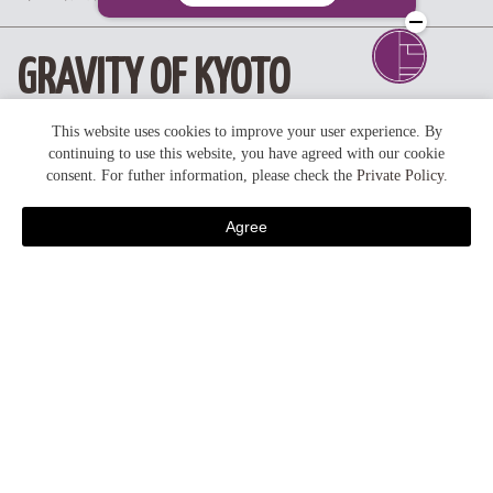
GRAVITY OF KYOTO
This website uses cookies to improve your user experience. By
continuing to use this website, you have agreed with our cookie
foodie kyoto
consent. For futher information, please check the
Private Policy
.
京都の食
breakfast
朝 食
Agree
宿泊予約
seasons
季節の風景・イベント
feature
ホテルの特徴・コラム
activities
アクティビティ
plans / promotion
おすすめプラン・キャンペーン
news
ニュース
...all article list