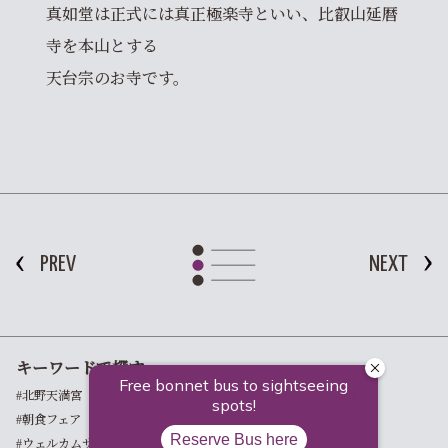
真如堂は正式には真正極楽寺といい、比叡山延暦
寺を本山とする
天台宗のお寺です。
PREV
NEXT
キーワードで探す
#北野天満宮
#レストラン
#雪景色
#ライトアップ
#河津桜
#朝食フェア
#金閣寺
#御朱印
#嵐山
#平安神宮
##正月
#ウェルカムサービス
#桜
#朝食
#京都
#寺社仏閣