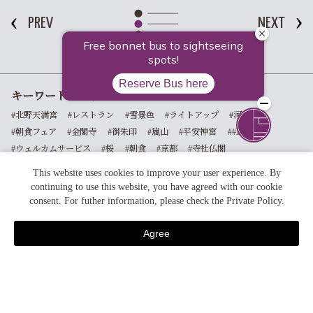
PREV
NEXT
キーワードで探す
#北野天満宮
#レストラン
#雪景色
#ライトアップ
#河津桜
#朝食フェア
#金閣寺
#御朱印
#嵐山
#平安神宮
##正月
#ウェルカムサービス
#桜
#朝食
#京都
#寺社仏閣
This website uses cookies to improve your user experience. By
continuing to use this website, you have agreed with our cookie
GRAVITY OF KYOTO
consent. For futher information, please check the
Private Policy
.
Agree
宿泊予約
foodie kyoto
京都の食
breakfast
朝 食
seasons