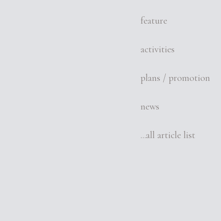
feature
activities
plans / promotion
news
...all article list