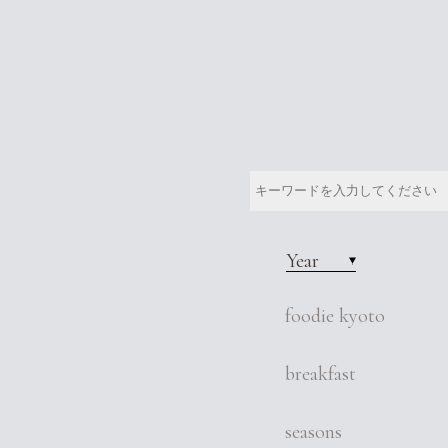
Year
foodie kyoto
breakfast
seasons