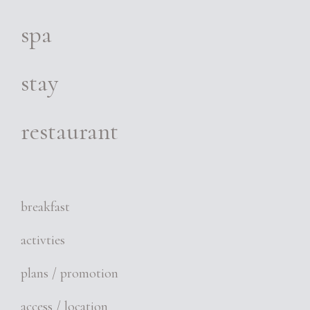
spa
stay
restaurant
breakfast
activties
plans / promotion
access / location