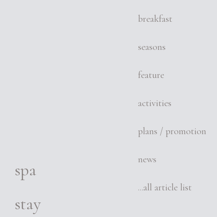
breakfast
seasons
feature
activities
plans / promotion
news
spa
...all article list
stay