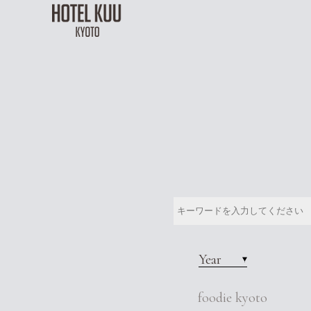
Year
foodie kyoto