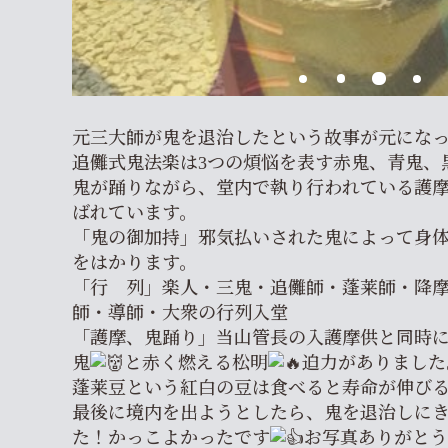
元三大師が鬼を退治したという故事が元にな
追儺式鬼法楽は3つの煩悩を表す赤鬼、青鬼、
鬼が踊りながら、堂内で執り行われている護
ばれています。
「鬼の御加持」邪気払いされた鬼によって身
をはかります。
「行 列」楽人・三鬼・追儺師・蓬莱師・降
師・導師・大衆の行列入堂
「護摩、鬼踊り」当山管長の入護摩供と同時
鬼
と赤く燃える松明
迫力がありました
蓬莱豆という紅白の豆は食べると寿命が伸び
最後に境内を出ようとしたら、鬼を退治しに
た！かっこよかったです
お写真ありがとう