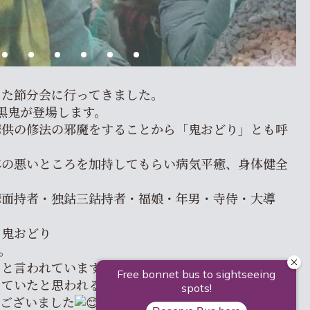
った節分会に行ってきました。
黒鬼が登場します。
摩供の修法の邪魔をすることから「鬼おどり」とも呼
体の悪いところを加持してもらい病気平癒、身体健全
摩面持者・独鈷三鈷持者・福娘・年男・寺侍・大導
に鬼おどり
。
ると言われています。
きていたと思われる鬼滅の刃の炭治郎に出会いまし
ございました