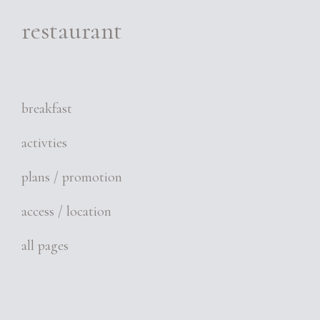
restaurant
breakfast
activties
plans / promotion
access / location
all pages