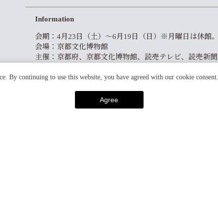
Information
会期：4月23日（土）～6月19日（日）※月曜日は休館
会場：京都文化博物館
主催：京都府、京都文化博物館、読売テレビ、読売新聞
特別協力：スタジオジブリ
企画協力：ムービック・プロモートサービス、博報堂D
ce. By continuing to use this website, you have agreed with our cookie consent
展示協力：ア・ファクトリー
Agree
アクセス：地下鉄「烏丸御池駅」下車【5】番出口から
PREV