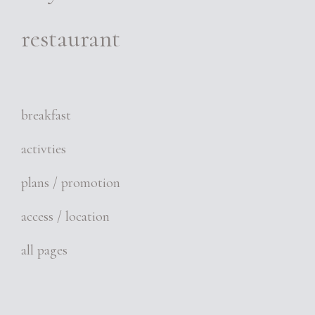
restaurant
breakfast
activties
plans / promotion
access / location
all pages