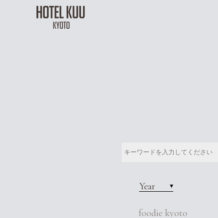
Year
foodie kyoto