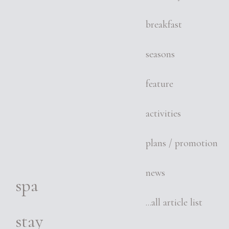
breakfast
seasons
feature
activities
plans / promotion
news
spa
...all article list
stay