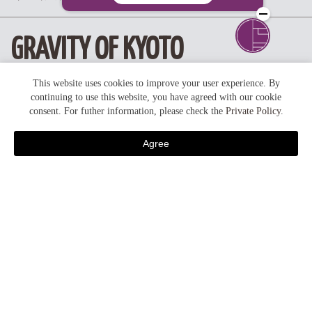
GRAVITY OF KYOTO
This website uses cookies to improve your user experience. By
continuing to use this website, you have agreed with our cookie
foodie kyoto
consent. For futher information, please check the
Private Policy
.
京都の食
breakfast
朝 食
Agree
宿泊予約
seasons
季節の風景・イベント
feature
ホテルの特徴・コラム
activities
アクティビティ
plans / promotion
おすすめプラン・キャンペーン
news
ニュース
...all article list