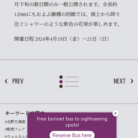
月下旬の数日間のみ一般公開されます。全長約
120ｍにもおよぶ藤棚の回廊では、頭上から降り
注ぐシャワーのような紫色の花房が楽しめます。
開催日程 2024年4月19日（金）～21日（日）
PREV
NEXT
キーワードで探す
#北野天満宮
#レストラン
#雪景色
#ライトアップ
#河津桜
#朝食フェア
#金閣寺
#御朱印
#嵐山
#平安神宮
##正月
#ウェルカムサービス
#桜
#朝食
#京都
#寺社仏閣