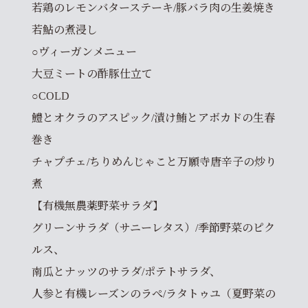
若鶏のレモンバターステーキ/豚バラ肉の生姜焼き
若鮎の煮浸し
○ヴィーガンメニュー
大豆ミートの酢豚仕立て
○COLD
鱧とオクラのアスピック/漬け鮪とアボカドの生春
巻き
チャプチェ/ちりめんじゃこと万願寺唐辛子の炒り
煮
【有機無農薬野菜サラダ】
グリーンサラダ（サニーレタス）/季節野菜のピク
ルス、
南瓜とナッツのサラダ/ポテトサラダ、
人参と有機レーズンのラぺ/ラタトゥユ（夏野菜の