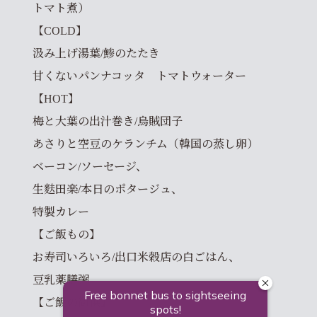
トマト煮）
【COLD】
汲み上げ湯葉/鯵のたたき
甘くないパンナコッタ トマトウォーター
【HOT】
梅と大葉の出汁巻き/烏賊団子
あさりと空豆のケランチム（韓国の蒸し卵）
ベーコン/ソーセージ、
生麩田楽/本日のポタージュ、
特製カレー
【ご飯もの】
お寿司いろいろ/出口米穀店の白ごはん、
豆乳薬膳粥
【ご飯の御供】