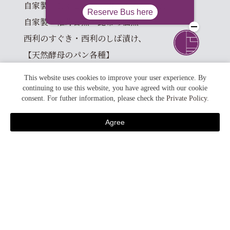
自家製 じゃこ山椒・胡瓜のぬか漬け、
自家製 椎茸旨煮・昆布の佃煮
西利のすぐき・西利のしば漬け、
【天然酵母のパン各種】
クロワッサン/ベーグル
This website uses cookies to improve your user experience. By
【自家製酵母の手捏ねパン いろいろ】
continuing to use this website, you have agreed with our cookie
consent. For futher information, please check the
Private Policy
.
ショコラ バケット/ビエノワ
その日のベーグル
Agree
宿泊予約
胡桃とレーズンのカンパーニュ
その他１０種類滋養
【その他】
自家製フルーツジャム/ヨーグルト、
旬のフルーツ盛り合わせ、
シリアル/グラノーラ、