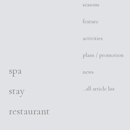
seasons
feature
activities
plans / promotion
spa
news
stay
...all article list
restaurant