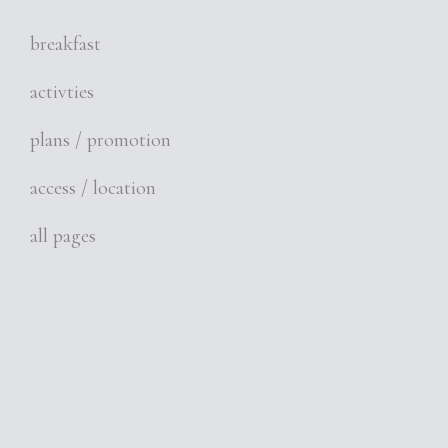
breakfast
activties
plans / promotion
access / location
all pages