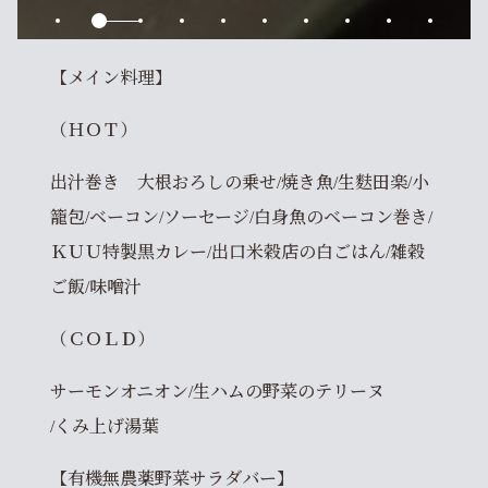
【メイン料理】
（ＨＯＴ）
出汁巻き 大根おろしの乗せ/焼き魚/生麩田楽/小
籠包/ベーコン/ソーセージ/白身魚のベーコン巻き/
ＫＵＵ特製黒カレー/出口米穀店の白ごはん/雑穀
ご飯/味噌汁
（ＣＯＬＤ）
サーモンオニオン/生ハムの野菜のテリーヌ
/くみ上げ湯葉
【有機無農薬野菜サラダバー】