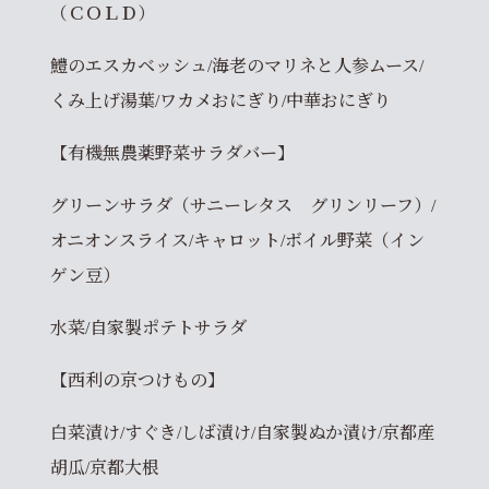
（ＣＯＬＤ）
鱧のエスカベッシュ/海老のマリネと人参ムース/
くみ上げ湯葉/ワカメおにぎり/中華おにぎり
【有機無農薬野菜サラダバー】
グリーンサラダ（サニーレタス グリンリーフ）/
オニオンスライス/キャロット/ボイル野菜（イン
ゲン豆）
水菜/自家製ポテトサラダ
【西利の京つけもの】
白菜漬け/すぐき/しば漬け/自家製ぬか漬け/京都産
胡瓜/京都大根