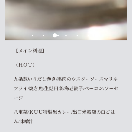
【メイン料理】
（ＨＯＴ）
九条葱いりだし巻き/鶏肉のウスターソースマリネ
フライ/焼き魚/生麩田楽/海老餃子/ベーコン/ソーセ
ージ
八宝菜/ＫＵＵ特製黒カレー/出口米穀店の白ごは
ん/味噌汁