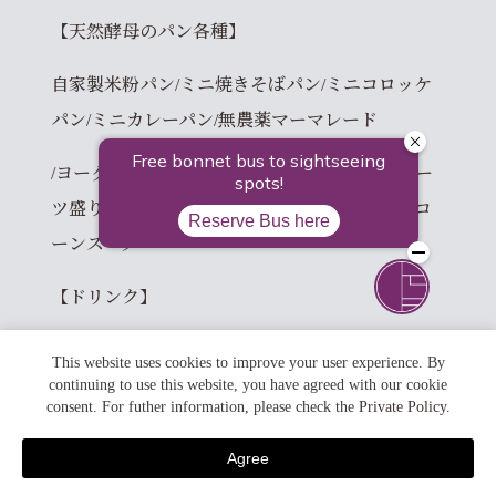
【天然酵母のパン各種】
自家製米粉パン/ミニ焼きそばパン/ミニコロッケ
パン/ミニカレーパン/無農薬マーマレード
/ヨーグルト/スパイシーツナサンド/季節のフルー
ツ盛り合わせ/シリアル/グラノーラ/冷製スープコ
ーンスープ
【ドリンク】
オレンジジュース/牛乳/野菜ジュース/アレンジテ
This website uses cookies to improve your user experience. By
continuing to use this website, you have agreed with our cookie
ィー/ほうじ茶/コーヒー/紅茶/緑茶
consent. For futher information, please check the
Private Policy
.
【オーダー料理】
Agree
宿泊予約
オムレツ/フレンチトースト