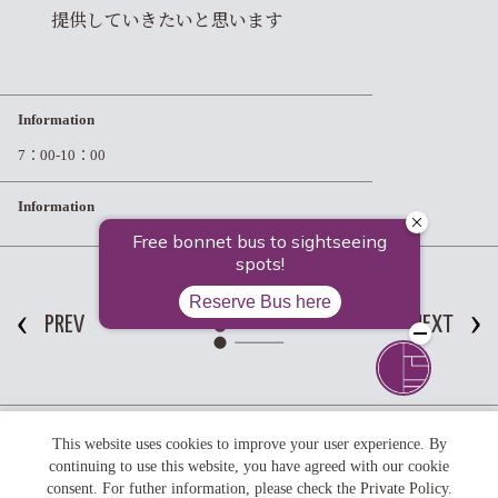
提供していきたいと思います
Information
7：00-10：00
Information
PREV
NEXT
キーワードで探す
This website uses cookies to improve your user experience. By
continuing to use this website, you have agreed with our cookie
#北野天満宮
#レストラン
#雪景色
#ライトアップ
#河津桜
consent. For futher information, please check the
Private Policy
.