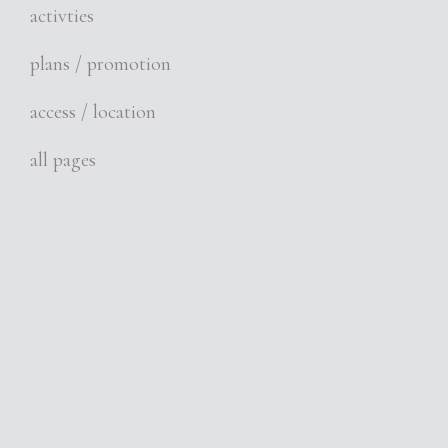
activties
plans / promotion
access / location
all pages