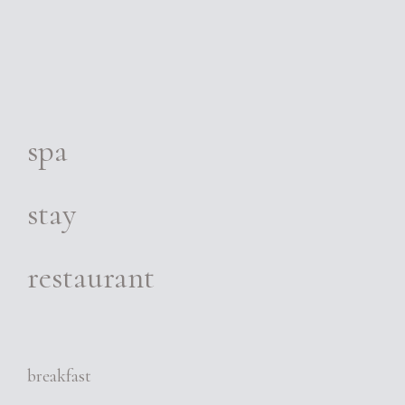
spa
stay
restaurant
breakfast