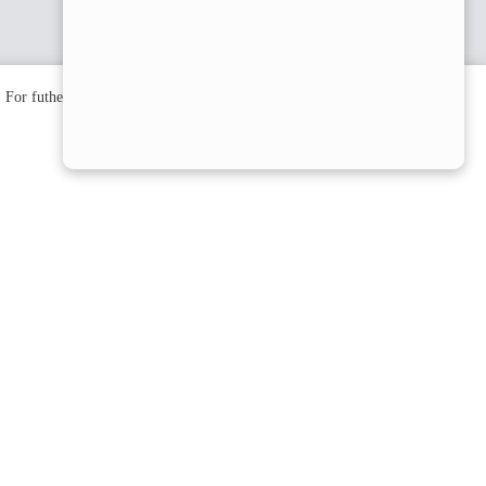
. For futher information, please check the
Private Policy
.