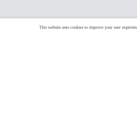
This website uses cookies to improve your user experien
HOTEL KUU KYOTO
〒600-8158 京都市下京区不明門通正面下る卓屋町58
TEL 075-341-3030 / FAX 075-341-3004