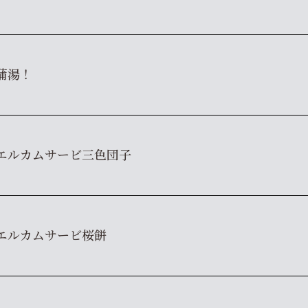
蒲湯！
エルカムサービ三色団子
エルカムサービ桜餅