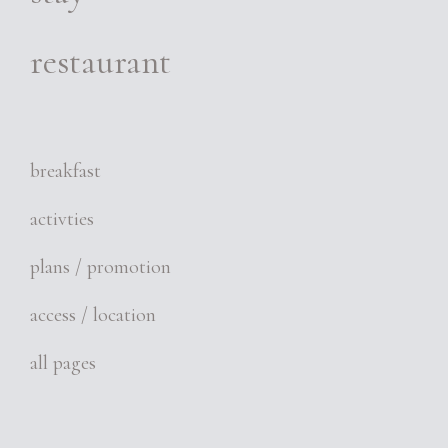
restaurant
breakfast
activties
plans / promotion
access / location
all pages