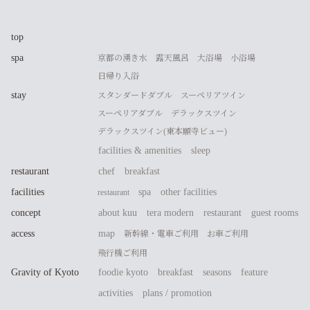
top
spa
京都の湧き水
露天風呂
大浴場
小浴場
日帰り入浴
stay
スタンダードダブル
スーペリアツイン
スーペリアダブル
デラックスツイン
デラックスツイン(東本願寺ビュー)
facilities & amenities
sleep
restaurant
chef
breakfast
facilities
spa
other facilities
restaurant
concept
about kuu
tera modern
restaurant
guest rooms
access
map
新幹線・電車ご利用
お車ご利用
飛行機ご利用
Gravity of Kyoto
foodie kyoto
breakfast
seasons
feature
activities
plans / promotion