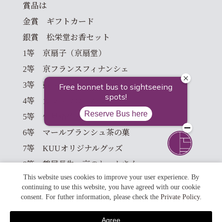
賞品は
金賞 ギフトカード
銀賞 松栄堂お香セット
1等 京扇子（京扇堂）
2等 京フランスフィナンシェ
3等 鼓月 千寿せんべい
4等 カランコロンがま口
5等 伏見稲荷きつねせんべいな
6等 マールブランシュ茶の菓
7等 KUUオリジナルグッズ
8等 鶴屋長生 京のわっかさん
This website uses cookies to improve your user experience. By
9等 京都嵐山銘菓 愛餅
continuing to use this website, you have agreed with our cookie
consent. For futher information, please check the
Private Policy
.
京都の銘菓やお土産の品を準備いたしました。
是非この機会に当ホテルをご利用ください 。
Agree