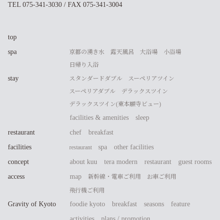
TEL 075-341-3030 / FAX 075-341-3004
top
spa
京都の湧き水
露天風呂
大浴場
小浴場
日帰り入浴
stay
スタンダードダブル
スーペリアツイン
スーペリアダブル
デラックスツイン
デラックスツイン(東本願寺ビュー)
facilities & amenities
sleep
restaurant
chef
breakfast
facilities
spa
other facilities
restaurant
concept
about kuu
tera modern
restaurant
guest rooms
access
map
新幹線・電車ご利用
お車ご利用
飛行機ご利用
Gravity of Kyoto
foodie kyoto
breakfast
seasons
feature
activities
plans / promotion