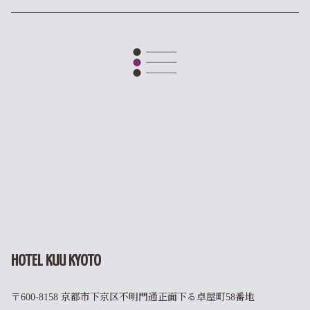
HOTEL KUU KYOTO
〒600-8158 京都市下京区不明門通正面下る卓屋町58番地